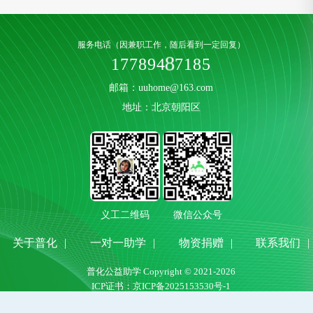
服务电话（因兼职工作，随后看到一定回复）
1
1
7
7
8
9
4
8
7
8
5
邮箱：uuhome@163.com
地址：北京朝阳区
义工二维码
微信公众号
关于普化
|
一对一助学
|
物资捐赠
|
联系我们
|
普化公益助学 Copyright © 2021-2026
ICP证书：
京ICP备2025153530号-1
技术支持：
逗号网络