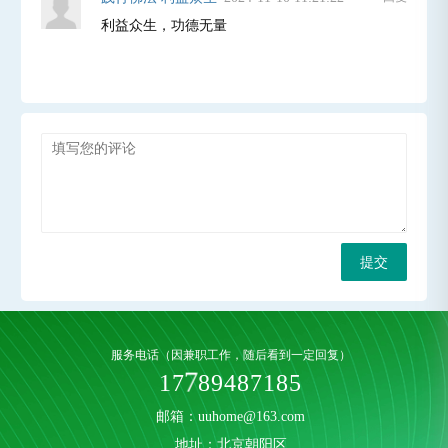
利益众生，功德无量
提交
服务电话（因兼职工作，随后看到一定回复）
9
1
7
7
8
4
8
7
1
8
5
邮箱：uuhome@163.com
地址：北京朝阳区